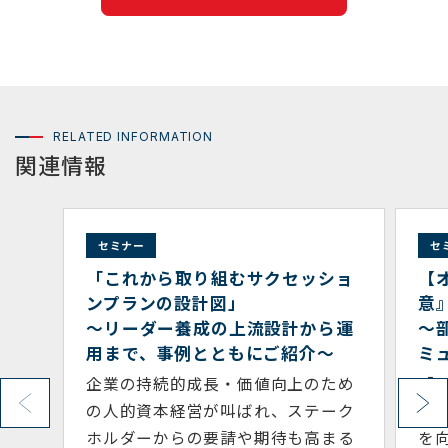
RELATED INFORMATION
関連情報
セミナー
ッショ
【オンライン開催】『 1on1 の極
意』
から運
～部下の本音や能力を引き出すコ
介～
ミュニケーション・スキル～
のため
「1on1ミーティング」は、部下の成
テーク
長を支援し、組織のパフォーマンス
高まる
を向上させるための重要なコミュニ