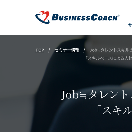
TOP
セミナー情報
Job≒タレントスキ
「スキルベースによる人
Job≒タレン
「スキ