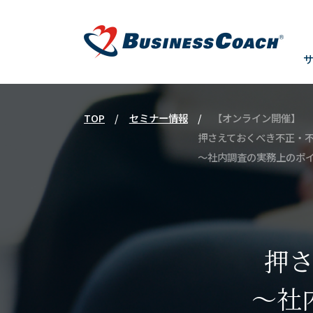
TOP
セミナー情報
【オンライン開催】
押さえておくべき不正・
～社内調査の実務上のポ
押
～社