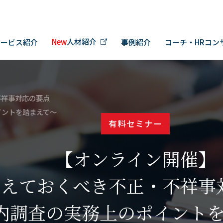
New
人材紹介
サービス紹介
事例紹介
コーチ・HRコン
不祥事対応の要点
イントを踏まえて～
有料セミナー
【オンライン開催】
さえておくべき不正・不祥事
内調査の実務上のポイント