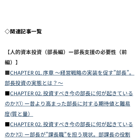
◇
関連記事一覧
【人的資本投資（部長編）ー部長支援の必要性（前
編）】
■
CHAPTER 01. 序章 ～経営戦略の実装を促す”部長”。
部長投資の実態とは？～
■
CHAPTER 02. 投資すべき今の部長に何が起きている
のか?① ー昔より高まった部長に対する期待値と難易
度(質と量）
■
CHAPTER 02. 投資すべき今の部長に何が起きている
のか?② ー部長が”課長職”を担う現状。部課長の役割