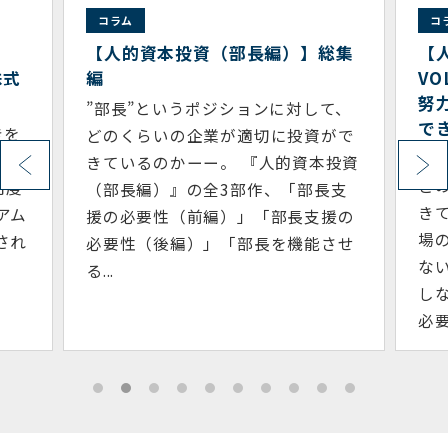
コラム
コ
５
【人的資本投資（部長編）】総集
【
株式
編
VO
努
”部長”というポジションに対して、
で
きを
どのくらいの企業が適切に投資がで
”
マネ
きているのかーー。 『人的資本投資
ど
高度
（部長編）』の全3部作、「部長支
き
アム
援の必要性（前編）」「部長支援の
場
され
必要性（後編）」「部長を機能させ
な
る...
し
必要